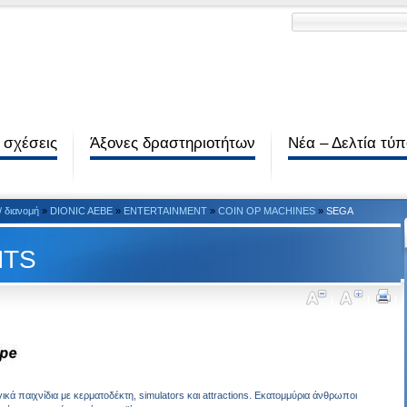
 σχέσεις
Άξονες δραστηριοτήτων
Νέα – Δελτία τύ
/ διανομή
»
DIONIC AEBE
»
ENTERTAINMENT
»
COIN OP MACHINES
»
SEGA
NTS
ά παιχνίδια με κερματοδέκτη, simulators και attractions. Εκατομμύρια άνθρωποι