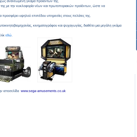
νεχώς ανανεωμένη γκάμα προϊόντων της.
τές της με την κυκλοφορία νέων και πρωτοποριακών προϊόντων, ώστε να
να προσφέρει υψηλού επιπέδου υπηρεσίες στους πελάτες της.
αυτοκινητοβιομηχανίας, κινηματογράφου και ψυχαγωγίας, διαθέτει μια μεγάλη γκάμα
κλίκ
εδώ
.
ην ιστοσελίδα
www.sega-amusements.co.uk