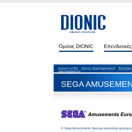
Όμιλος DIONIC
Επενδυτικές
Αρχική σελίδα
»
Άξονες δραστηριοτήτων
»
Εμπόριο 
AMUSEMENTS
SEGA AMUSEME
Η Sega Amusements διανέμει καινοτόμα ψυχαγωγικ