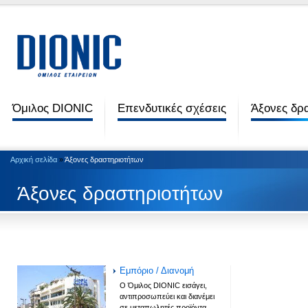
Όμιλος DIONIC
Επενδυτικές σχέσεις
Άξονες δρ
Αρχική σελίδα
»
Άξονες δραστηριοτήτων
Άξονες δραστηριοτήτων
Εμπόριο / Διανομή
Ο Όμιλος DIONIC εισάγει,
αντιπροσωπεύει και διανέμει
σε μεταπωλητές προϊόντα