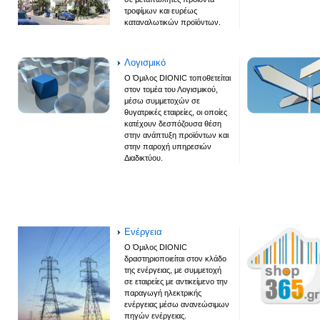
τροφίμων και ευρέως
καταναλωτικών προϊόντων.
Λογισμικό
O Όμιλος DIONIC τοποθετείται
στον τομέα του Λογισμικού,
μέσω συμμετοχών σε
θυγατρικές εταιρείες, οι οποίες
κατέχουν δεσπόζουσα θέση
στην ανάπτυξη προϊόντων και
στην παροχή υπηρεσιών
Διαδικτύου.
Ενέργεια
Ο Όμιλος DIONIC
δραστηριοποιείται στον κλάδο
της ενέργειας, με συμμετοχή
σε εταιρείες με αντικείμενο την
παραγωγή ηλεκτρικής
ενέργειας μέσω ανανεώσιμων
πηγών ενέργειας.